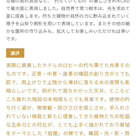
る鏡の割れ具合など、“朽ちていくもの”の美しさをRIKCAD
で最大限に表現しました。自然界で育つ樹木は、光を求めて
歪に成長します。朽ちた建物が自然の力に飲み込まれていく
様子を山採り樹形を用いて表現しています。またその他の細
かな箇所の作り込みも、拡大してお楽しみいただければ幸い
です。
講評
実際に廃業したホテルのロビーの朽ち果てた光景その
ものです。近景・中景・遠景の構図の創り方がとても
匠で、雨上がりで上階から滝状に落ちる水の表現も素
晴らしいです。剥がれて落ちかかった天井、ところど
ころ崩れた階段の本物感もとても見事です。建物の朽
ち行く姿が、無常観・詫びさびを感じさせ、手入れさ
れていない植栽と新たに侵食してきた植物たちの旺盛
な生命力との対比が、とても上手く描かれており廃墟
をテーマとした「庭園」の様です。構図・光・影・質