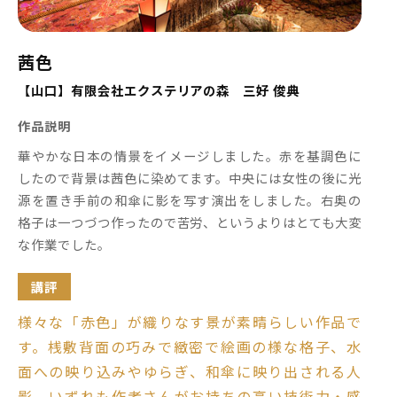
茜色
【山口】有限会社エクステリアの森 三好 俊典
作品説明
華やかな日本の情景をイメージしました。赤を基調色に
したので背景は茜色に染めてます。中央には女性の後に光
源を置き手前の和傘に影を写す演出をしました。右奥の
格子は一つづつ作ったので苦労、というよりはとても大変
な作業でした。
講評
様々な「赤色」が織りなす景が素晴らしい作品で
す。桟敷背面の巧みで緻密で絵画の様な格子、水
面への映り込みやゆらぎ、和傘に映り出される人
影、いずれも作者さんがお持ちの高い技術力・感