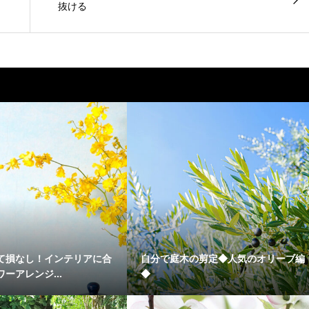
抜ける
て損なし！インテリアに合
自分で庭木の剪定◆人気のオリーブ編
ーアレンジ...
◆