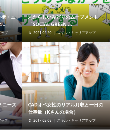
外構・エ
あたらしいみどりのムーブメント
..
「SOCIAL GREEN ...
アップ
2021.05.20
スキル・キャリアアップ
？ニーズ
CADオペ女性のリアル月収と一日の
仕事量（Kさんの場合）
アップ
2017.03.08
スキル・キャリアアップ