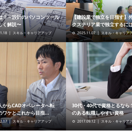
とは？～設計のパソコンツール
【建設業で独立を目指す】
しく解説〜
クステリア業で独立するには.
1.18
スキル・キャリアアップ
2025.11.07
スキル・キャリア
人からCADオペレータへ転
30代・40代で資格とるなら
ワケとこれから目指...
のある転職しやすい資格
2.07
スキル・キャリアアップ
2017.09.12
スキル・キャリア