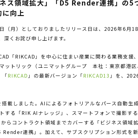
ネス領域拡大」「D5 Render連携」の
的に向上
月8日（月）としておりましたリリース日は、2026年6月
、深くお詫び申し上げます。
AD「RIKCAD」を中心に住まい産業に関わる業務支
マットリック（ユニマットグループ 本社：東京都港
、「
RIKCAD
」の最新バージョン「
RIKCAD13
」を、20
能を搭載しました。AIによるフォトリアルなパース自動生成
トする「RIK AIナレッジ」、スマートフォンで撮影す
アからコントラクト領域までカバーする「ビジネス領域
 Render連携」。加えて、サブスクリプション形式