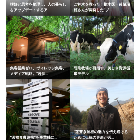
嗜好と思考を整理し、人の暮らし
ご神木を救った！樹木医・後藤瑞
をアップデートするア...
穂さんが開発した“ブ...
集客営業ゼロ、ヴィレッジ集客、
弓削牧場が目指す、美しき資源循
メディア戦略。“超個...
環モデル
“茅葺き屋根の魅力を伝え続ける
“医福食農連携”を事業軸に...
ために伝統の更新が必...