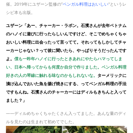
催。2019年にユザーン監修の”
ベンガル料理はおいしい
“というレ
シピ本も出版。
ユザーン「あー、チャーカー・ラボン。石濱さんが去年ベトナム
のハノイに遊びに行ったらしいんですけど、そこでめちゃくちゃ
おいしい料理に出会ったって言ってて。それってもしかしてチャ
ーカーじゃない？って彼に聞いたら、やっぱりそうだったんです
よ。
僕も一昨年ハノイに行ったときあれにやたらハマってしま
い、日本へ帰ってからも何度か自分で作りました。ベンガル料理
好きの人の琴線に触れる味なのかもしれないな。
ターメリックに
漬け込んでおいた魚を揚げ焼きにする、ってベンガル料理の手法
ですもんね。石濱さんのチャーカーにはディルもきちんと入って
ました？」
——ディルめちゃくちゃたくさん入ってました。あんな量のディ
ルを見たのは生まれて初めてでした。