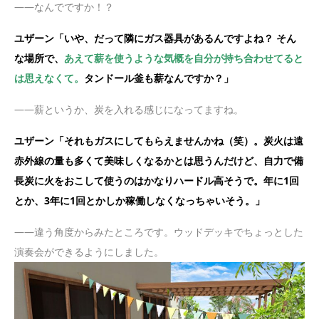
——なんでですか！？
ユザーン「いや、だって隣にガス器具があるんですよね？ そん
な場所で、
あえて薪を使うような気概を自分が持ち合わせてると
は思えなくて。
タンドール釜も薪なんですか？」
——薪というか、炭を入れる感じになってますね。
ユザーン「それもガスにしてもらえませんかね（笑）。炭火は遠
赤外線の量も多くて美味しくなるかとは思うんだけど、自力で備
長炭に火をおこして使うのはかなりハードル高そうで。年に1回
とか、3年に1回とかしか稼働しなくなっちゃいそう。」
——違う角度からみたところです。ウッドデッキでちょっとした
演奏会ができるようにしました。