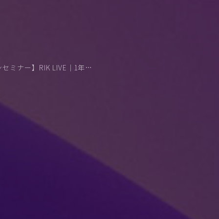
3/10開催【経営者向けオンラインセミナー】RIK LIVE｜1年で30社のFC化を実現。「選ばれるブランド」の作り方と再現性。