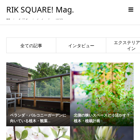
RIK SQUARE! Mag.
ブログ
グリーン・植栽
エクステリア
インタビュー
全ての記事
イン
ベランダ・バルコニーガーデンに
北側の狭いスペースどう活かす？
向いている植木・観葉...
植木・植栽計画