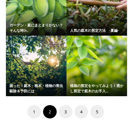
ガーデン・庭にまとまりがない？
そんな時は̶...
人気の庭木の剪定方法 -夏編-
困った！庭木・植木・植物の害虫
植栽の剪定をやってみよう！透か
駆除＆予防には
し剪定で庭木のお手入...
1
2
3
4
5