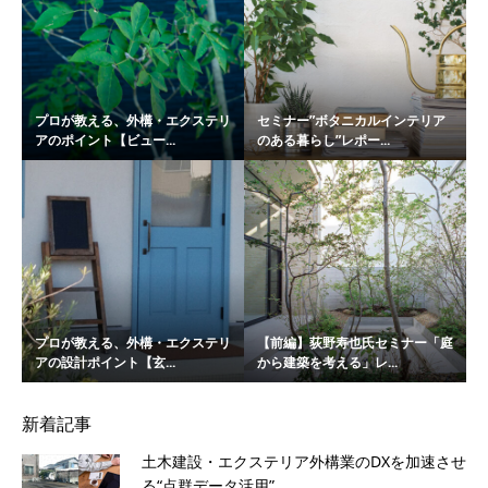
プロが教える、外構・エクステリ
セミナー”ボタニカルインテリア
アのポイント【ビュー...
のある暮らし”レポー...
プロが教える、外構・エクステリ
【前編】荻野寿也氏セミナー「庭
アの設計ポイント【玄...
から建築を考える」レ...
新着記事
土木建設・エクステリア外構業のDXを加速させ
る“点群データ活用”