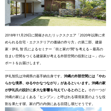
2018年11月29日に開催されたリックスクエア「2020年以降に求
められる住宅・エクステリアの価値の作り方」の第二部、建築
家・伊礼 智 氏によるセミナー「街と家の“間”を考える～最高の
住まい空間をつくる建築家が考える外部空間の役割とは～」のレ
ポートをお届けします。
伊礼智氏は沖縄県の嘉手納出身です。
沖縄の外部空間には「やわ
らかな境界、ゆるやかなつながり」があるといいます。沖縄の家
が伊礼氏の設計に多大な影響を与えているとのこと。
その一つが
沖縄の家によくある「ヒンプン」と呼ばれる環境装置のような役
割を果たす塀。
家の門の内側にある目隠し
塀だそうです。