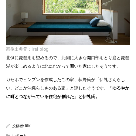
画像出典元：
irei blog
北側に琵琶湖を望めるので、北側に大きな開口部をとり庭と琵琶
湖が楽しめるように北にむかって開いた家にしたそうです。
ガゼボでヒンプンを作成したこの家、荻野氏が「伊礼さんらし
い、どこか沖縄らしさのある家」と評したそうです。
「ゆるやか
に町とつながっている住宅が創れた」と伊礼氏。
投稿者:
RIK
レポート